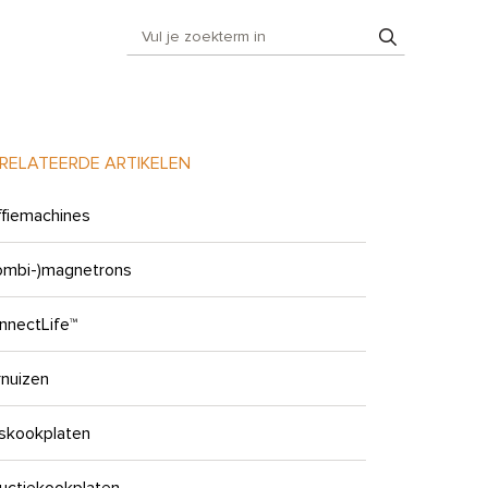
RELATEERDE ARTIKELEN
ffiemachines
ombi-)magnetrons
nnectLife™
rnuizen
skookplaten