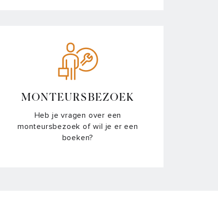
elkasten en Vriezers
oomovens
rmhoudlades en Vacumeerlades
MONTEURSBEZOEK
Heb je vragen over een
monteursbezoek of wil je er een
boeken?