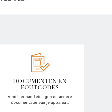
ductiekookplaten
ductiekookplaten met CelsiusCooking
ductiekookplaten met afzuiging en
lsiusCooking
jnklimaatkasten
ramische kookplaten
atwassers
zuigkappen
DOCUMENTEN EN
FOUTCODES
ens
Vind hier handleidingen en andere
documentatie van je apparaat.
ductiekookplaten met afzuiging