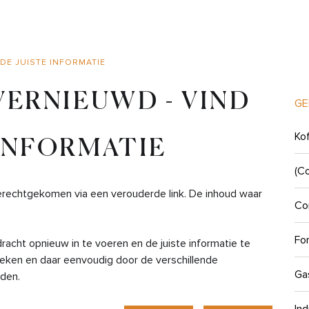
 DE JUISTE INFORMATIE
 VERNIEUWD - VIND
GE
Ko
 INFORMATIE
(C
erechtgekomen via een verouderde link. De inhoud waar
Co
.
Fo
cht opnieuw in te voeren en de juiste informatie te
eken en daar eenvoudig door de verschillende
Ga
nden.