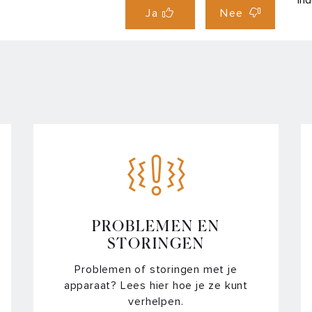
In
Ja
Nee
In
In
Ce
Wi
Ke
Va
Af
PROBLEMEN EN
STORINGEN
Ov
Problemen of storingen met je
apparaat? Lees hier hoe je ze kunt
In
verhelpen.