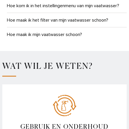
Hoe kom ik in het instellingenmenu van mijn vaatwasser?
Hoe maak ik het filter van mijn vaatwasser schoon?
Hoe maak ik mijn vaatwasser schoon?
Hoe monteer ik mijn vaatwasser?
Hoe stel ik het zoutgehalte van mijn vaatwasser in?
WAT WIL JE WETEN?
Hoe voorkom ik roestvorming in mijn vaatwasser?
Hoe werken de verschillende standen van de Powerzone in
vaatwassers?
Hoe zet ik de automatische deuropener van mijn
vaatwasser uit?
GEBRUIK EN ONDERHOUD