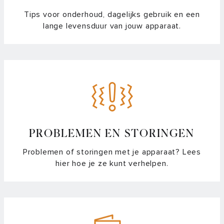
Hoe zet ik het piepsignaal van mijn vaatwasser uit?
Tips voor onderhoud, dagelijks gebruik en een
lange levensduur van jouw apparaat.
Informatie over AutoDose™
Tips for installing your dishwasher
Tips voor het installeren van je vaatwasser
Vanaf welke waterhardheid is de ATAG 3-in-1 vaatwasgel te
gebruiken?
PROBLEMEN EN STORINGEN
Waar vind ik een handleiding van mijn ATAG vaatwasser?
Problemen of storingen met je apparaat? Lees
hier hoe je ze kunt verhelpen.
Waarom zit er een zoute smaak aan mijn vaat?
Wat is het verschil tussen AutoDose™, Automatisch
Doseersysteem en Dose Assist?