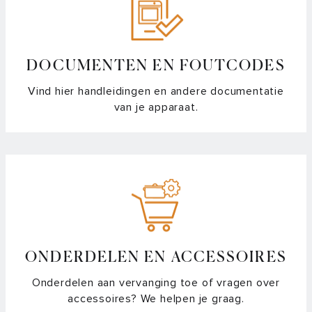
Wat is het verschil tussen vaatwaspoeder en
vaatwastabletten?
Werking van de bovenkorf van een vaatwasser
DOCUMENTEN EN FOUTCODES
Vind hier handleidingen en andere documentatie
van je apparaat.
ONDERDELEN EN ACCESSOIRES
Onderdelen aan vervanging toe of vragen over
accessoires? We helpen je graag.