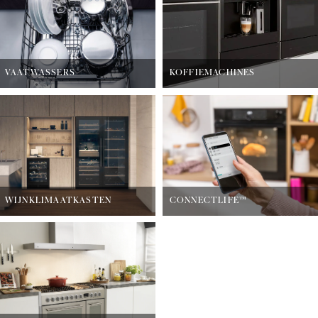
VAATWASSERS
KOFFIEMACHINES
WIJNKLIMAATKASTEN
CONNECTLIFE™