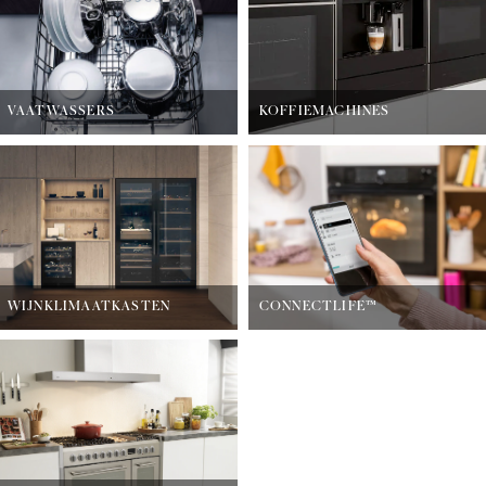
VAATWASSERS
KOFFIEMACHINES
WIJNKLIMAATKASTEN
CONNECTLIFE™