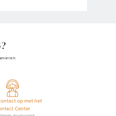
G?
anieren:
ontact op met het
ntact Center
delde doorlooptijd: