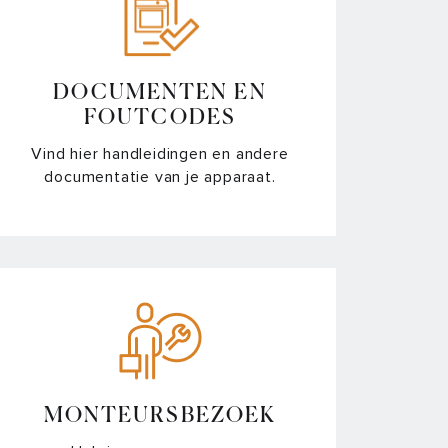
magnetron niet goed sluit?
 magnetron?
DOCUMENTEN EN
FOUTCODES
Vind hier handleidingen en andere
documentatie van je apparaat.
n gebarsten of waarom komt deze los?
goed werkt?
et (resterende) water niet af?
jdens de bereiding?
et meer?
MONTEURSBEZOEK
jn gaskookplaat niet?