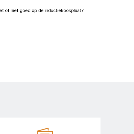
t of niet goed op de inductiekookplaat?
aatwassers
jn afzuigkap komt?
de HIDD8471E?
ijn gaskookplaat door?
tie van mijn oven niet werkt?
combi) stoomoven vanzelf open?
niet op?