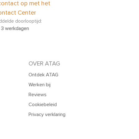
ontact op met het
ntact Center
ijdens het programma?
delde doorlooptijd:
, hoe kan dat?
3 werkdagen
 lucht weer naar binnen blaast?
OVER ATAG
Ontdek ATAG
Werken bij
 mijn inductiekookplaat aan- en uitgaan?
Reviews
Cookiebeleid
an mijn (combi-)magnetron niet goed werkt?
Privacy verklaring
t?
netron niet warm?