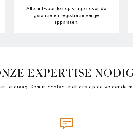
Alle antwoorden op vragen over de
Waarom slaat mijn vaat of vaatwa
garantie en registratie van je
apparaten.
Waarom wordt het water van mij
Hoe werkt het anti-slurpkapje?
Wat doe ik als de deur van mijn (
Hoe reset ik mijn ATAG afzuigka
NZE EXPERTISE NODI
Wat doe ik als mijn vaatwasserd
en je graag. Kom in contact met ons op de volgende m
Wat doe ik als mijn vaatwasser ni
Wat doe ik als mijn vaatwasser l
Wat doe ik als het klepje van he