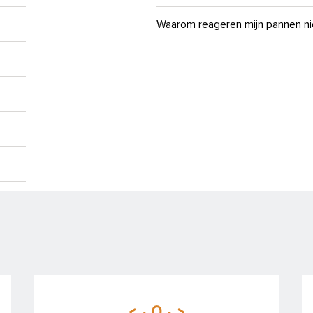
Waarom reageren mijn pannen nie
Meest voorkomende vragen | v
Wat doe ik als er olie/vet uit mi
Hoe reset ik de afzuiging van 
Waarom tikt de ontsteker van m
Wat doe ik als de magnetronfunc
Waarom gaat de deur van mijn (
Waarom vonkt mijn magnetron?
Waarom lost het vaatwastablet 