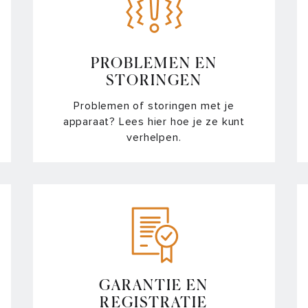
Wat doe ik als de deur van mijn 
Hoe reset ik mijn ATAG oven of
PROBLEMEN EN
STORINGEN
Vragen over ATAG CV ketels
Problemen of storingen met je
apparaat? Lees hier hoe je ze kunt
Waarom is de ruit van mijn ove
verhelpen.
Hoe weet ik of mijn afzuigkap 
Waarom pompt mijn vaatwasser h
Waarom stopt mijn magnetron ti
Waarom werkt een kookzone ni
GARANTIE EN
Waarom werkt de brander van mi
REGISTRATIE