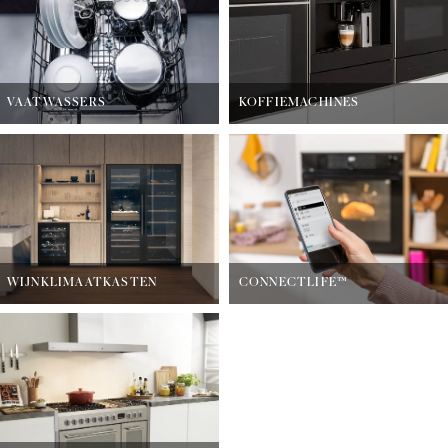
VAATWASSERS
KOFFIEMACHINES
WIJNKLIMAATKASTEN
CONNECTLIFE™