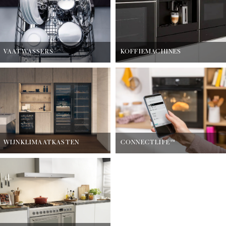
VAATWASSERS
KOFFIEMACHINES
WIJNKLIMAATKASTEN
CONNECTLIFE™