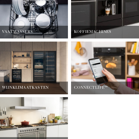
VAATWASSERS
KOFFIEMACHINES
WIJNKLIMAATKASTEN
CONNECTLIFE™