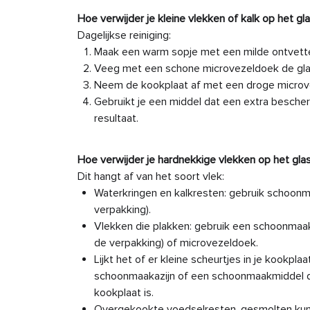
Hoe verwijder je kleine vlekken of kalk op het gl
Dagelijkse reiniging:
Maak een warm sopje met een milde ontvetter
Veeg met een schone microvezeldoek de gla
Neem de kookplaat af met een droge microve
Gebruikt je een middel dat een extra besche
resultaat.
Hoe verwijder je hardnekkige vlekken op het gl
Dit hangt af van het soort vlek:
Waterkringen en kalkresten: gebruik schoonma
verpakking).
Vlekken die plakken: gebruik een schoonmaakm
de verpakking) of microvezeldoek.
Lijkt het of er kleine scheurtjes in je kookpla
schoonmaakazijn of een schoonmaakmiddel dat
kookplaat is.
Overgekookte voedselresten, gesmolten kunst