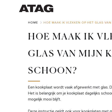
Skip
to
Main
HOME
HOE MAAK IK VLEKKEN OP HET GLAS VA
HOE MAAK IK VL
GLAS VAN MIJN
SCHOON?
Een kookplaat wordt vaak afgewerkt met glas. De
Het is belangrijk om je kookplaat dagelijks scho
mogelijk mooi blijft.
Deze instructie geldt ook voor kookplaten met ma