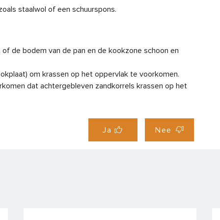
oals staalwol of een schuurspons.
Au
Bat
at of de bodem van de pan en de kookzone schoon en
Bat
kookplaat) om krassen op het oppervlak te voorkomen.
orkomen dat achtergebleven zandkorrels krassen op het
Bl
He
Ja
Nee
He
Ho
Hoe
Hoe
bed