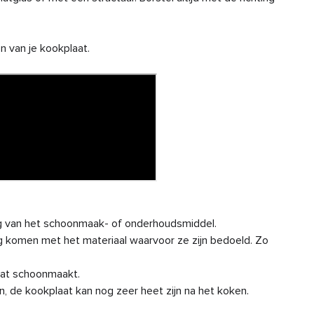
Ce
 van je kookplaat.
De
uit
Hoe
ve
Pl
Plu
ing van het schoonmaak- of onderhoudsmiddel.
Plu
ng komen met het materiaal waarvoor ze zijn bedoeld. Zo
ge
laat schoonmaakt.
Pl
n, de kookplaat kan nog zeer heet zijn na het koken.
Me