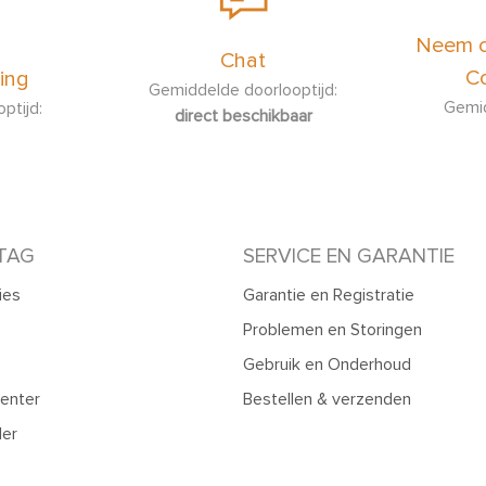
Neem c
Wat
Chat
het
Co
ing
Gemiddelde doorlooptijd:
Gemid
ptijd:
direct beschikbaar
We
de 
afz
En
TAG
SERVICE EN GARANTIE
Ho
ies
Garantie en Registratie
(A
Problemen en Storingen
Gebruik en Onderhoud
Hoe
in
enter
Bestellen & verzenden
ler
Hoe