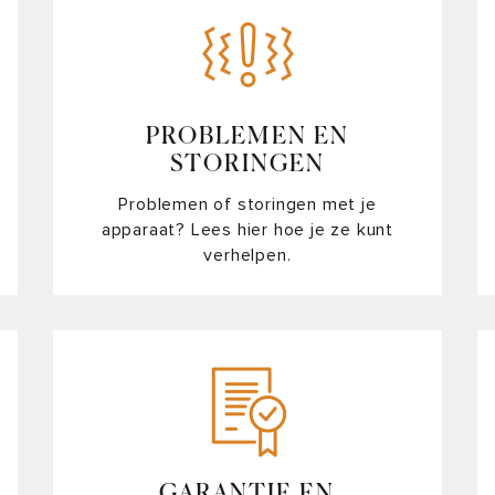
Ho
Ho
PROBLEMEN EN
Ho
STORINGEN
Problemen of storingen met je
Ka
apparaat? Lees hier hoe je ze kunt
no
verhelpen.
Ov
Sen
Sl
ve
Wa
GARANTIE EN