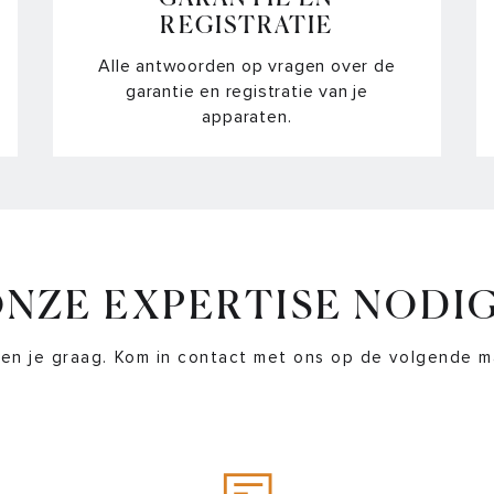
de
REGISTRATIE
Alle antwoorden op vragen over de
Waa
garantie en registratie van je
apparaten.
Wa
van
Wat
Hoe
ga
NZE EXPERTISE NODI
Hoe
en je graag. Kom in contact met ons op de volgende m
Ho
Wa
pa