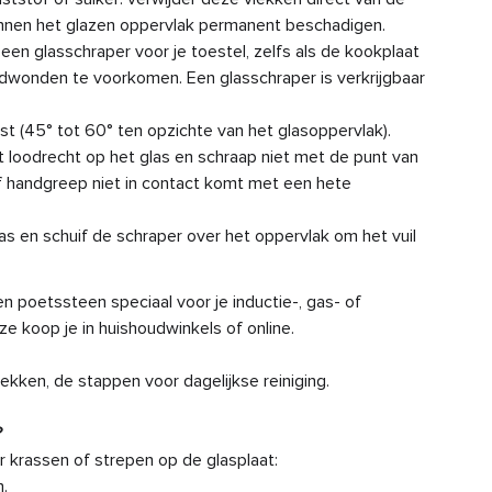
unnen het glazen oppervlak permanent beschadigen.
Vr
een glasschraper voor je toestel, zelfs als de kookplaat
dwonden te voorkomen. Een glasschraper is verkrijgbaar
Waa
af
t (45° tot 60° ten opzichte van het glasoppervlak).
 loodrecht op het glas en schraap niet met de punt van
f handgreep niet in contact komt met een hete
Wan
as en schuif de schraper over het oppervlak om het vuil
Wat
tij
n poetssteen speciaal voor je inductie-, gas- of
Wel
e koop je in huishoudwinkels of online.
Wel
ekken, de stappen voor dagelijkse reiniging.
Au
?
or krassen of strepen op de glasplaat:
Au
n.