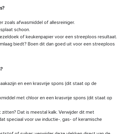
ge
as?
Hoe
 zoals afwasmiddel of allesreiniger.
afz
splaat schoon.
zeldoek of keukenpapier voor een streeploos resultaat.
Ho
rmlaag biedt? Boen dit dan goed uit voor een streeploos
Hoe
as?
Ho
akazijn en een krasvrije spons (dit staat op de
Hoe
af
iddel met chloor en een krasvrije spons (dit staat op
Hoe
at zitten? Dat is meestal kalk. Verwijder dit met
 speciaal voor uw inductie-, gas- of keramische
Kan
va
stof of suiker: verwijder deze vlekken direct van de