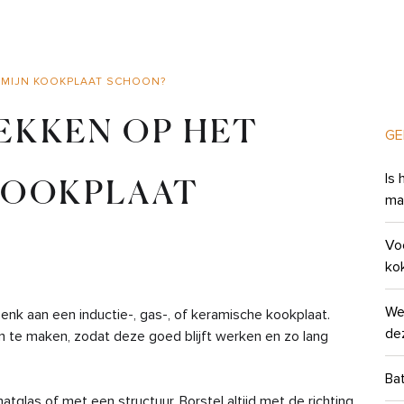
N MIJN KOOKPLAAT SCHOON?
EKKEN OP HET
GE
Is 
 KOOKPLAAT
ma
Vo
ko
Wel
nk aan een inductie-, gas-, of keramische kookplaat.
de
on te maken, zodat deze goed blijft werken en zo lang
Bat
tglas of met een structuur. Borstel altijd met de richting