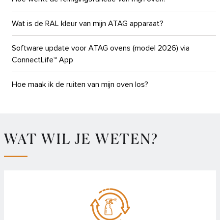
Wat is de RAL kleur van mijn ATAG apparaat?
Software update voor ATAG ovens (model 2026) via
ConnectLife™ App
Hoe maak ik de ruiten van mijn oven los?
Wat betekenen de kleuren van de draaiknop van mijn ATAG-
oven?
WAT WIL JE WETEN?
Waarom moet ik mijn oven kalibreren?
Hoe activeer ik de SAB (sabbat) mode van mijn oven?
Hoe maak ik gelakt of geëmailleerd metaal schoon?
De handgreep van mijn oven of (combi)magnetron zit los,