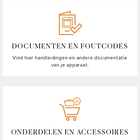
Waar vind ik een handleiding van mijn ATAG oven of
magnetron?
Waarom geeft mijn oven 30 graden aan bij de
ontdooifunctie?
DOCUMENTEN EN FOUTCODES
Waarom komt er stoom of warme lucht tussen het display
Vind hier handleidingen en andere documentatie
en de klep naar buiten?
van je apparaat.
Waarom valt het display van mijn oven uit?
Wat is de tijdsnotatie van mijn oven en magnetron?
Wat zijn de blokjes in mijn MAGNA oven display?
ONDERDELEN EN ACCESSOIRES