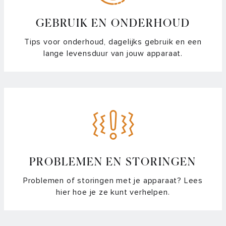
hoe zet ik hem weer vast?
GEBRUIK EN ONDERHOUD
Hoe maak ik mijn (stoom)oven of (combi)magnetron schoon
Tips voor onderhoud, dagelijks gebruik en een
lange levensduur van jouw apparaat.
Hoe maak ik roestvast staal (RVS) schoon?
Vocht of roest in de oven en (combi)magnetron: Oorzaken,
Voorkomen en Schoonmaken
Kan ik de geluidssterkte van de oven aanpassen?
Mogen de telescoopgeleiders in de oven blijven tijdens een
pyrolyse reiniging?
PROBLEMEN EN STORINGEN
Problemen of storingen met je apparaat? Lees
Verschil in softclose bij je oven en combimagnetron
hier hoe je ze kunt verhelpen.
Waar meet de kernthermometer de temperatuur?