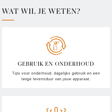
Wat doe ik als er olie/vet uit mijn afzuigkap komt?
WAT WIL JE WETEN?
Wat doe ik als mijn afzuigkap de lucht weer naar binnen
blaast?
Hoe reset ik de afzuiging van de HIDD8471E?
Waarom werkt een kookzone niet meer?
Waarom worden de kookzones van mijn kookplaat niet even
GEBRUIK EN ONDERHOUD
warm?
Tips voor onderhoud, dagelijks gebruik en een
Wat doe ik als de kookzones van mijn inductiekookplaat
lange levensduur van jouw apparaat.
aan- en uitgaan?