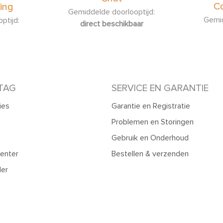
Co
ing
Gemiddelde doorlooptijd:
Gemid
ptijd:
direct beschikbaar
TAG
SERVICE EN GARANTIE
ies
Garantie en Registratie
Problemen en Storingen
Gebruik en Onderhoud
enter
Bestellen & verzenden
ler