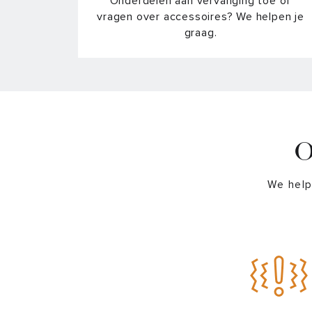
Onderdelen aan vervanging toe of
vragen over accessoires? We helpen je
graag.
O
We help