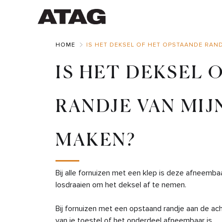
Skip
to
Main
HOME
IS HET DEKSEL OF HET OPSTAANDE RAND
IS HET DEKSEL 
RANDJE VAN MIJ
MAKEN?
Bij alle fornuizen met een klep is deze afneemba
losdraaien om het deksel af te nemen.
Bij fornuizen met een opstaand randje aan de achte
van je toestel of het onderdeel afneembaar is.