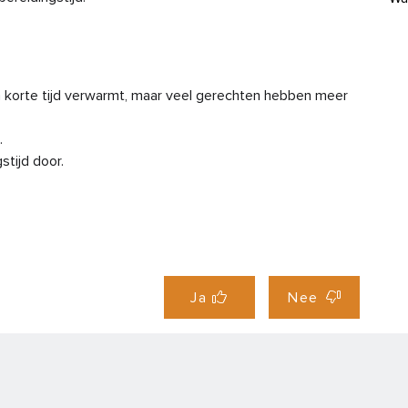
Wa
Wa
 in korte tijd verwarmt, maar veel gerechten hebben meer
Wa
.
stijd door.
Wat
for
Wat
goe
Ja
Nee
Wa
nie