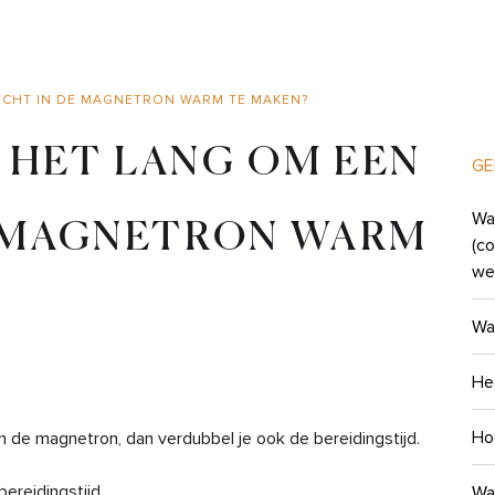
CHT IN DE MAGNETRON WARM TE MAKEN?
HET LANG OM EEN
GE
Wat
E MAGNETRON WARM
(c
we
Waa
Het
Ho
n de magnetron, dan verdubbel je ook de bereidingstijd.
ereidingstijd.
Waa