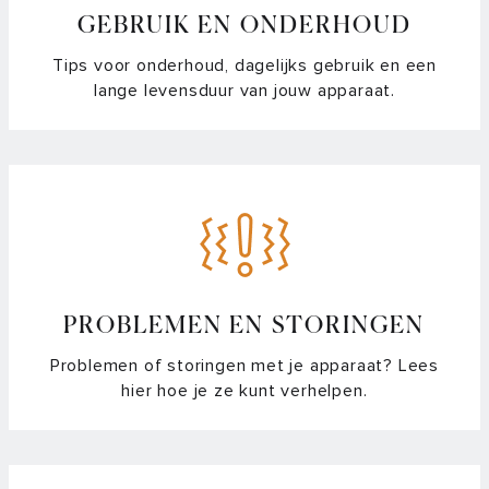
GEBRUIK EN ONDERHOUD
Plusmenu – Hoe stel ik de warmhoud functie in?
Tips voor onderhoud, dagelijks gebruik en een
Met welke programma’s kan ik temperatuur gestuurd
lange levensduur van jouw apparaat.
koken?
Hoe kan ik zien of er een koolstoffilter in mijn afzuigkap zit?
Hoe maak ik aluminium schoon?
Hoe maak ik de motor van mijn afzuigkap vetvrij?
Hoe maak ik mijn afzuigkap schoon?
PROBLEMEN EN STORINGEN
Problemen of storingen met je apparaat? Lees
Hoe reset ik het vetfilter indicatielampje van de afzuigkap?
hier hoe je ze kunt verhelpen.
Hoe vaak mag ik een koolstoffilter regenereren?