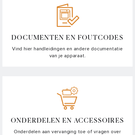
Kan mijn koolstoffilter voor de afzuigkap in de vaatwasser?
Vragen over PlasmaMade filters
Waar vind ik een handleiding van mijn ATAG afzuigkap?
DOCUMENTEN EN FOUTCODES
Wanneer vervang ik het filter van mijn afzuigkap?
Vind hier handleidingen en andere documentatie
van je apparaat.
Wat doet een plasmafilter met het vet dat vrijkomt tijdens
het koken?
Welke lichtkleur is mijn ledverlichting?
Welke soorten filters zijn er voor afzuigkappen?
Automatische Bridge functie activeren
ONDERDELEN EN ACCESSOIRES
Automatische timer functie activeren
Onderdelen aan vervanging toe of vragen over