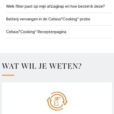
Welk filter past op mijn afzuigkap en hoe bestel ik deze?
Batterij vervangen in de Celsius°Cooking™ probe
Celsius°Cooking™ Receptenpagina
Demostand van een Celsius°Cooking™ kookplaat uitzetten
Hoeveel bluetooth accessoires kun je tegelijk verbinden
met de Celsius°Cooking™ kookplaat
WAT WIL JE WETEN?
Plus menu – Hoe activeer ik de Aankookfunctie?
Plus menu – Hoe stel ik de Grill functie in?
Plus menu – Hoe stel ik mijn kookplaat in op de gewenste
temperatuur?