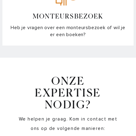
Hoe werkt Dual inductie?
Hoe wissel ik van graden naar standen?
MONTEURSBEZOEK
Heb je vragen over een monteursbezoek of wil je
Kan ik ook temperatuur gestuurd koken met normale
er een boeken?
pannen?
Overzicht CelsiusºCooking™ temperaturen
Sensitiviteit van de bediening instellen
ONZE
Slider bediening voor standaard koken met
vermogensniveaus
EXPERTISE
NODIG?
Waarom kan ik de probe of pan niet verbinden met de
kookzone?
We helpen je graag. Kom in contact met
ons op de volgende manieren:
Waarvoor dient de bijgeleverde liniaal?