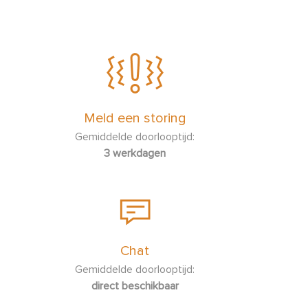
Wat betekenen alle iconen op het bedieningspaneel van mijn
kookplaat?
Wat betekenen de 3 streepjes in het display?
Energie besparen in de keuken
Meld een storing
Gemiddelde doorlooptijd:
Hoe activeer ik de automatische panherkenning (APD)?
3 werkdagen
Hoe maak ik de geïntegreerde afzuiging in mijn
inductiekookplaat schoon?
Hoe maak ik vlekken op het glas van mijn kookplaat schoon?
Chat
Hoe sluit ik mijn inductiekookplaat aan?
Gemiddelde doorlooptijd:
direct beschikbaar
Hoe werkt mijn inductiekookplaat?