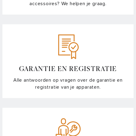
accessoires? We helpen je graag.
Batterij vervangen in de CelsiusºCooking™ bakpan
Batterijduur probe
Bluetooth connectie activeren
Het lukt niet om de kookplaat te koppelen met de Hestan
Cue app
GARANTIE EN REGISTRATIE
Hoe kook ik met de stopwatch- en timerfunctie?
Alle antwoorden op vragen over de garantie en
registratie van je apparaten.
Hoe schakel ik de Auto Boost in/uit?
Hoe stel ik het geluidsvolume van de touch bediening in?
Hoe werkt de pan verplaatsfunctie?