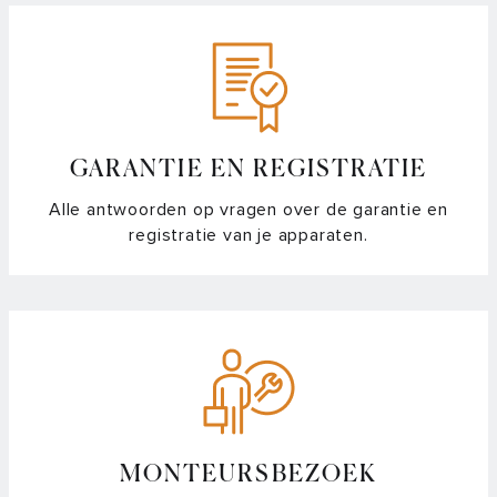
leeg?
Wanneer vervang ik het filter van mijn afzuigkap?
Welke lichtkleur is mijn ledverlichting?
Welke soorten filters zijn er voor afzuigkappen?
GARANTIE EN REGISTRATIE
Alle antwoorden op vragen over de garantie en
Automatische Bridge functie activeren
registratie van je apparaten.
Automatische kinderslot activeren
Automatische timer functie activeren
Batterij vervangen in de CelsiusºCooking™ bakpan
Batterijduur probe
MONTEURSBEZOEK