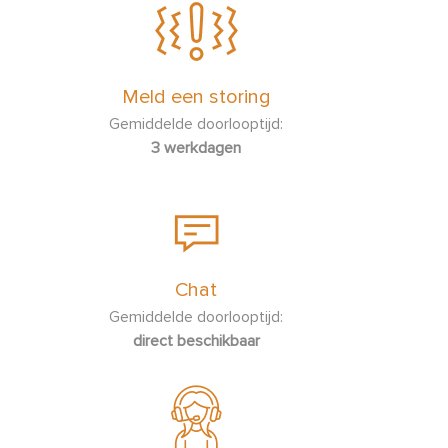
pannen?
Overzicht CelsiusºCooking™ temperaturen
Meld een storing
Sensitiviteit van de bediening instellen
Gemiddelde doorlooptijd:
3 werkdagen
Slider bediening voor standaard koken met
vermogensniveaus
Waarom kan ik de probe of pan niet verbinden met de
kookzone?
Chat
Waarvoor dient de bijgeleverde liniaal?
Gemiddelde doorlooptijd:
direct beschikbaar
Wat betekenen alle iconen op het bedieningspaneel van mijn
kookplaat?
Wat betekenen de 3 streepjes in het display?