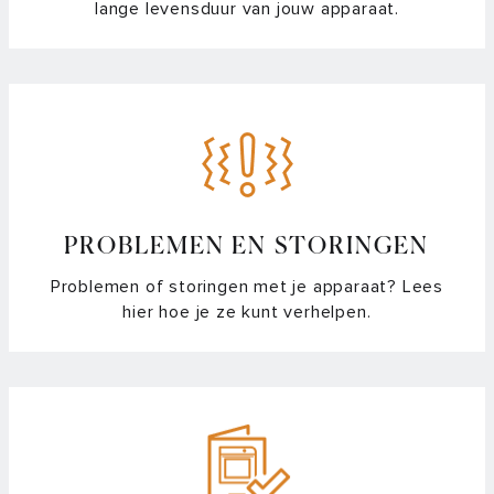
Met welke programma’s kan ik temperatuur gestuurd
lange levensduur van jouw apparaat.
koken?
Hoe hoog moet mijn afzuigkap hangen?
Hoe kan ik zien of er een koolstoffilter in mijn afzuigkap zit?
Hoe maak ik aluminium schoon?
Hoe maak ik de motor van mijn afzuigkap vetvrij?
PROBLEMEN EN STORINGEN
Problemen of storingen met je apparaat? Lees
Hoe maak ik mijn afzuigkap schoon?
hier hoe je ze kunt verhelpen.
Hoe reset ik het vetfilter indicatielampje van de afzuigkap?
Hoe vaak mag ik een koolstoffilter regenereren?
Hoe werkt een motorloze afzuigkap?