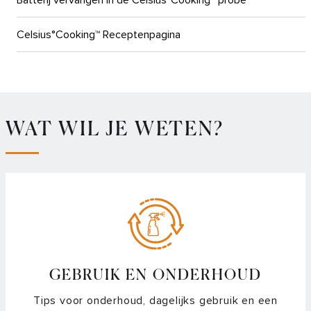
Batterij vervangen in de Celsius°Cooking™ probe
Celsius°Cooking™ Receptenpagina
Demostand van een Celsius°Cooking™ kookplaat uitzetten
Hoeveel bluetooth accessoires kun je tegelijk verbinden
met de Celsius°Cooking™ kookplaat
WAT WIL JE WETEN?
Plus menu – Hoe activeer ik de Aankookfunctie?
Plus menu – Hoe stel ik de Grill functie in?
Plus menu – Hoe stel ik mijn kookplaat in op de gewenste
temperatuur?
GEBRUIK EN ONDERHOUD
Plusmenu – Hoe stel ik de warmhoud functie in?
Tips voor onderhoud, dagelijks gebruik en een