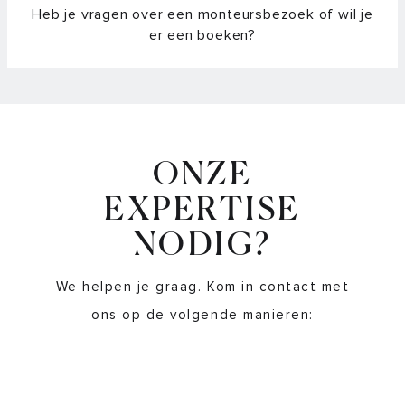
Bluetooth connectie activeren
Heb je vragen over een monteursbezoek of wil je
er een boeken?
Het lukt niet om de kookplaat te koppelen met de Hestan
Cue app
Hoe kook ik met de stopwatch- en timerfunctie?
Hoe schakel ik de Auto Boost in/uit?
ONZE
Hoe stel ik het geluidsvolume van de touch bediening in?
EXPERTISE
NODIG?
Hoe werkt de pan verplaatsfunctie?
We helpen je graag. Kom in contact met
Hoe werkt Dual inductie?
ons op de volgende manieren:
Hoe wissel ik van graden naar standen?
Kan ik ook temperatuur gestuurd koken met normale