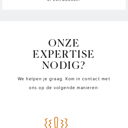
pannen?
Overzicht CelsiusºCooking™ temperaturen
Sensitiviteit van de bediening instellen
ONZE
Slider bediening voor standaard koken met
vermogensniveaus
EXPERTISE
NODIG?
Waarom kan ik de probe of pan niet verbinden met de
kookzone?
We helpen je graag. Kom in contact met
ons op de volgende manieren:
Waarvoor dient de bijgeleverde liniaal?
Wat betekenen alle iconen op het bedieningspaneel van mijn
kookplaat?
Wat betekenen de 3 streepjes in het display?