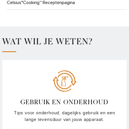
Celsius°Cooking™ Receptenpagina
Demostand van een Celsius°Cooking™ kookplaat uitzetten
Hoeveel bluetooth accessoires kun je tegelijk verbinden
met de Celsius°Cooking™ kookplaat
WAT WIL JE WETEN?
Plus menu – Hoe activeer ik de Aankookfunctie?
Plus menu – Hoe stel ik de Grill functie in?
Plus menu – Hoe stel ik mijn kookplaat in op de gewenste
temperatuur?
GEBRUIK EN ONDERHOUD
Plusmenu – Hoe stel ik de warmhoud functie in?
Tips voor onderhoud, dagelijks gebruik en een
Met welke programma’s kan ik temperatuur gestuurd
lange levensduur van jouw apparaat.
koken?