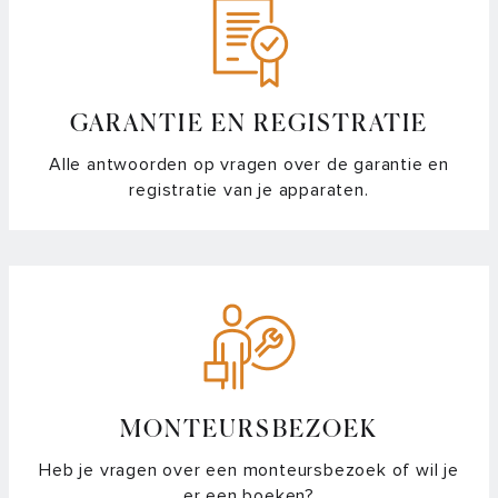
Batterijduur probe
Bluetooth connectie activeren
Het lukt niet om de kookplaat te koppelen met de Hestan
GARANTIE EN REGISTRATIE
Cue app
Alle antwoorden op vragen over de garantie en
registratie van je apparaten.
Hoe kook ik met de stopwatch- en timerfunctie?
Hoe schakel ik de Auto Boost in/uit?
Hoe stel ik het geluidsvolume van de touch bediening in?
Hoe werkt de pan verplaatsfunctie?
Hoe wissel ik van graden naar standen?
MONTEURSBEZOEK
Heb je vragen over een monteursbezoek of wil je
Kan ik ook temperatuur gestuurd koken met normale
er een boeken?