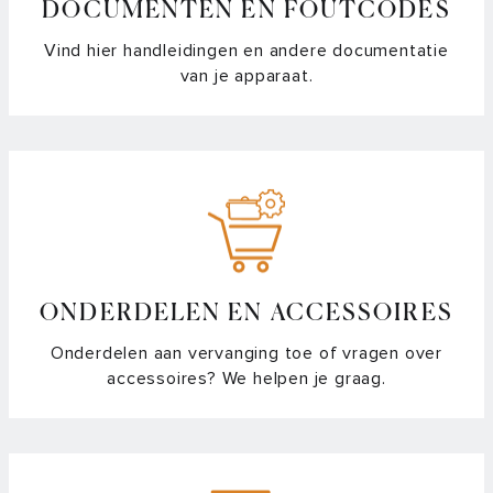
DOCUMENTEN EN FOUTCODES
Wanneer vervang ik het filter van mijn afzuigkap?
Vind hier handleidingen en andere documentatie
van je apparaat.
Wat doet een plasmafilter met het vet dat vrijkomt tijdens
het koken?
Welke lichtkleur is mijn ledverlichting?
Welke soorten filters zijn er voor afzuigkappen?
Automatische Bridge functie activeren
ONDERDELEN EN ACCESSOIRES
Automatische kinderslot activeren
Onderdelen aan vervanging toe of vragen over
accessoires? We helpen je graag.
Automatische timer functie activeren
Batterij vervangen in de CelsiusºCooking™ bakpan