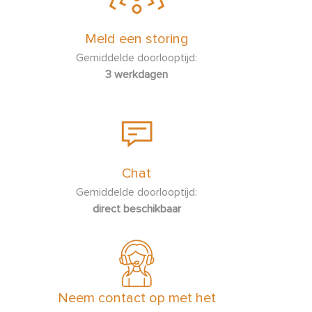
Energie besparen in de keuken
Meld een storing
Gemiddelde doorlooptijd:
Hoe activeer ik de automatische panherkenning (APD)?
3 werkdagen
Hoe maak ik de geïntegreerde afzuiging in mijn
inductiekookplaat schoon?
Hoe maak ik vlekken op het glas van mijn kookplaat schoon?
Chat
Hoe sluit ik mijn inductiekookplaat aan?
Gemiddelde doorlooptijd:
direct beschikbaar
Hoe werkt mijn inductiekookplaat?
Hoe zet ik de demo-stand van mijn inductiekookplaat uit?
Is het mogelijk om mijn kookplaat vlak in te bouwen?
Neem contact op met het