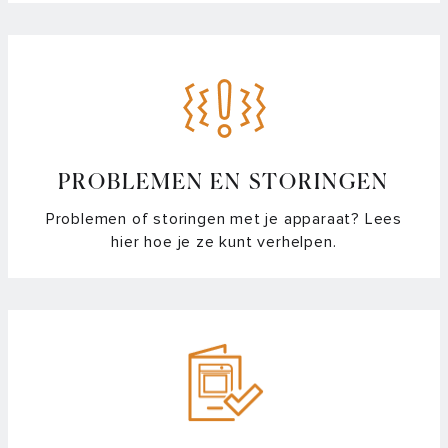
Hoe kan ik zien of er een koolstoffilter in mijn afzuigkap zit?
Hoe maak ik aluminium schoon?
Hoe maak ik de motor van mijn afzuigkap vetvrij?
Hoe maak ik mijn afzuigkap schoon?
PROBLEMEN EN STORINGEN
Problemen of storingen met je apparaat? Lees
Hoe reset ik het vetfilter indicatielampje van de afzuigkap?
hier hoe je ze kunt verhelpen.
Hoe vaak mag ik een koolstoffilter regenereren?
Kan mijn koolstoffilter voor de afzuigkap in de vaatwasser?
Vragen over PlasmaMade filters
Waar vind ik een handleiding van mijn ATAG afzuigkap?