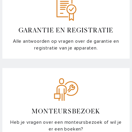
magnetron?
Waarom geeft mijn oven 30 graden aan bij de
ontdooifunctie?
GARANTIE EN REGISTRATIE
Alle antwoorden op vragen over de garantie en
Waarom komt er stoom of warme lucht tussen het display
registratie van je apparaten.
en de klep naar buiten?
Waarom valt het display van mijn oven uit?
Wat is de tijdsnotatie van mijn oven en magnetron?
Wat zijn de blokjes in mijn MAGNA oven display?
MONTEURSBEZOEK
Heb je vragen over een monteursbezoek of wil je
er een boeken?