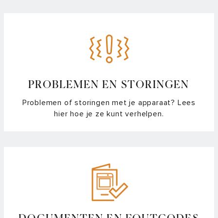
stoomoven?
Mag er water of vocht op de bodem van een 5-in-1
stoomoven liggen?
Waterhardheid van de combi-stoomoven controleren en
instellen
PROBLEMEN EN STORINGEN
Problemen of storingen met je apparaat? Lees
Bij welke functie mag ik het rooster of de bakplaat in mijn
hier hoe je ze kunt verhelpen.
(combi-)magnetron gebruiken?
De handgreep van mijn oven of (combi)magnetron zit los,
hoe zet ik hem weer vast?
Hoe maak ik mijn (stoom)oven of (combi)magnetron schoon
Hoe maak ik roestvast staal (RVS) schoon?