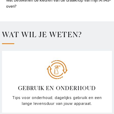
Wat betekenen de kleuren van de draaiknop van mijn ATAG-
oven?
Waarom moet ik mijn oven kalibreren?
Hoe activeer ik de SAB (sabbat) mode van mijn oven?
WAT WIL JE WETEN?
Hoe maak ik gelakt of geëmailleerd metaal schoon?
Micaplaatje in de (combi-)magnetron: waarvoor is het? / Ik wil
het bestellen?
De kinderslotfunctie of toetsvergrendeling in- of
uitschakelen van de combi-stoomoven
GEBRUIK EN ONDERHOUD
Hoe kan ik mijn combi-stoomoven ontkalken en
Tips voor onderhoud, dagelijks gebruik en een
schoonmaken?
lange levensduur van jouw apparaat.
Hoe vul en reinig ik het waterreservoir van mijn combi-