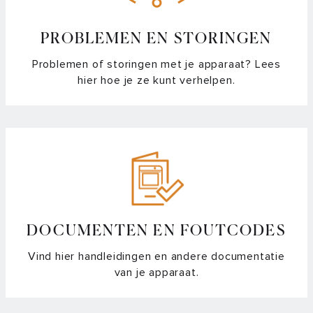
hoe zet ik hem weer vast?
Hoe maak ik mijn (stoom)oven of (combi)magnetron schoon
PROBLEMEN EN STORINGEN
Problemen of storingen met je apparaat? Lees
Hoe maak ik roestvast staal (RVS) schoon?
hier hoe je ze kunt verhelpen.
Vocht of roest in de oven en (combi)magnetron: Oorzaken,
Voorkomen en Schoonmaken
Kan ik de geluidssterkte van de oven aanpassen?
Mogen de telescoopgeleiders in de oven blijven tijdens een
pyrolyse reiniging?
DOCUMENTEN EN FOUTCODES
Verschil in softclose bij je oven en combimagnetron
Vind hier handleidingen en andere documentatie
van je apparaat.
Waar meet de kernthermometer de temperatuur?