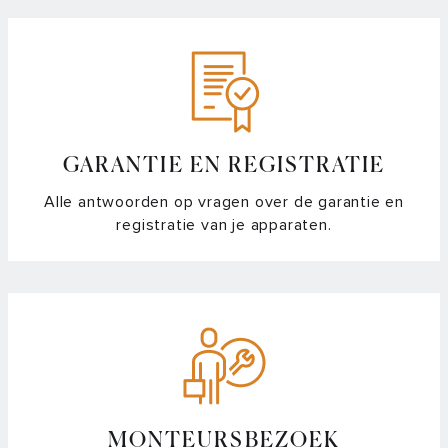
Waar meet de kernthermometer de temperatuur?
Waar vind ik een handleiding van mijn ATAG oven of
magnetron?
Waarom geeft mijn oven 30 graden aan bij de
GARANTIE EN REGISTRATIE
ontdooifunctie?
Alle antwoorden op vragen over de garantie en
registratie van je apparaten.
Waarom komt er stoom of warme lucht tussen het display
en de klep naar buiten?
Waarom valt het display van mijn oven uit?
Wat is de tijdsnotatie van mijn oven en magnetron?
Wat zijn de blokjes in mijn MAGNA oven display?
MONTEURSBEZOEK