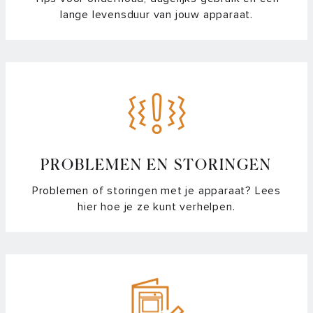
uitschakelen van de combi-stoomoven
lange levensduur van jouw apparaat.
Hoe kan ik mijn combi-stoomoven ontkalken en
schoonmaken?
Hoe vul en reinig ik het waterreservoir van mijn combi-
stoomoven?
Mag er water of vocht op de bodem van een 5-in-1
stoomoven liggen?
PROBLEMEN EN STORINGEN
Problemen of storingen met je apparaat? Lees
Waterhardheid van de combi-stoomoven controleren en
hier hoe je ze kunt verhelpen.
instellen
Bij welke functie mag ik het rooster of de bakplaat in mijn
(combi-)magnetron gebruiken?
De handgreep van mijn oven of (combi)magnetron zit los,